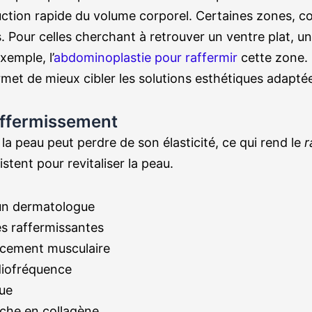
uction rapide du volume corporel. Certaines zones, c
 Pour celles cherchant à retrouver un ventre plat, un
xemple, l’
abdominoplastie pour raffermir
cette zone.
t de mieux cibler les solutions esthétiques adapté
affermissement
la peau peut perdre de son élasticité, ce qui rend le
r
stent pour revitaliser la peau.
un dermatologue
es raffermissantes
rcement musculaire
diofréquence
ue
iche en collagène